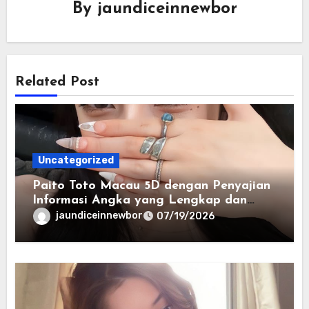
By
jaundiceinnewbor
Related Post
Uncategorized
Paito Toto Macau 5D dengan Penyajian
Informasi Angka yang Lengkap dan
Terstruktur
jaundiceinnewbor
07/19/2026