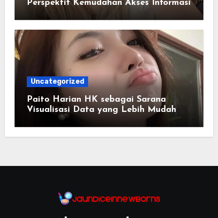
Perspektif Kemudahan Akses Informasi
Uncategorized
Paito Harian HK sebagai Sarana
Visualisasi Data yang Lebih Mudah
Dipahami