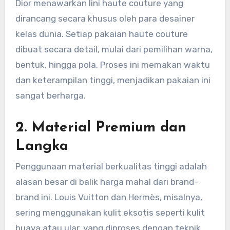
Dior menawarkan lini haute couture yang
dirancang secara khusus oleh para desainer
kelas dunia. Setiap pakaian haute couture
dibuat secara detail, mulai dari pemilihan warna,
bentuk, hingga pola. Proses ini memakan waktu
dan keterampilan tinggi, menjadikan pakaian ini
sangat berharga.
2.
Material Premium dan
Langka
Penggunaan material berkualitas tinggi adalah
alasan besar di balik harga mahal dari brand-
brand ini. Louis Vuitton dan Hermès, misalnya,
sering menggunakan kulit eksotis seperti kulit
buaya atau ular, yang diproses dengan teknik