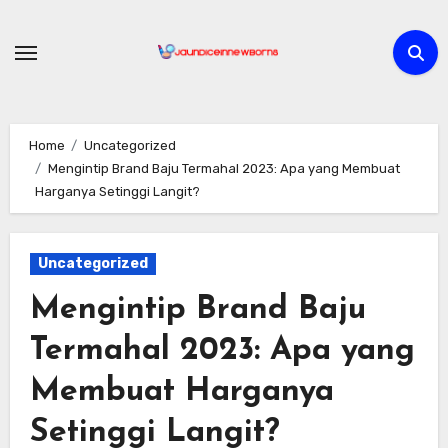
Skip
to
content
Home
Uncategorized
Mengintip Brand Baju Termahal 2023: Apa yang Membuat
Harganya Setinggi Langit?
Uncategorized
Mengintip Brand Baju
Termahal 2023: Apa yang
Membuat Harganya
Setinggi Langit?