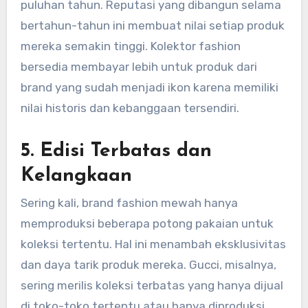
puluhan tahun. Reputasi yang dibangun selama
bertahun-tahun ini membuat nilai setiap produk
mereka semakin tinggi. Kolektor fashion
bersedia membayar lebih untuk produk dari
brand yang sudah menjadi ikon karena memiliki
nilai historis dan kebanggaan tersendiri.
5.
Edisi Terbatas dan
Kelangkaan
Sering kali, brand fashion mewah hanya
memproduksi beberapa potong pakaian untuk
koleksi tertentu. Hal ini menambah eksklusivitas
dan daya tarik produk mereka. Gucci, misalnya,
sering merilis koleksi terbatas yang hanya dijual
di toko-toko tertentu atau hanya diproduksi