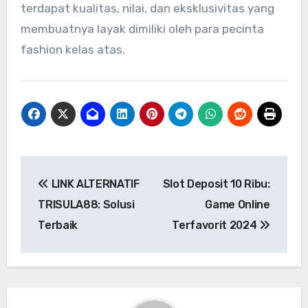
terdapat kualitas, nilai, dan eksklusivitas yang
membuatnya layak dimiliki oleh para pecinta
fashion kelas atas.
Navigasi
LINK ALTERNATIF
Slot Deposit 10 Ribu:
pos
TRISULA88: Solusi
Game Online
Terbaik
Terfavorit 2024