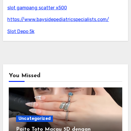
slot gampang scatter x500
https://www.baysidepediatricspecialists.com/
Slot Depo 5k
You Missed
Uncategorized
Paito Toto Macau 5D dengan