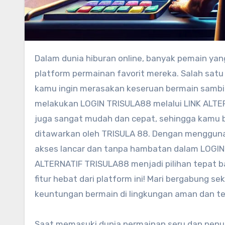
Dalam dunia hiburan online, banyak pemain yang mencari kenyamanan dan kemudahan saat bergabung dengan
platform permainan favorit mereka. Salah sat
kamu ingin merasakan keseruan bermain sambi
melakukan LOGIN TRISULA88 melalui LINK ALTE
juga sangat mudah dan cepat, sehingga kamu 
ditawarkan oleh TRISULA 88. Dengan mengguna
akses lancar dan tanpa hambatan dalam LOGIN 
ALTERNATIF TRISULA88 menjadi pilihan tepat ba
fitur hebat dari platform ini! Mari bergabung 
keuntungan bermain di lingkungan aman dan terj
Saat memasuki dunia permainan seru dan penu