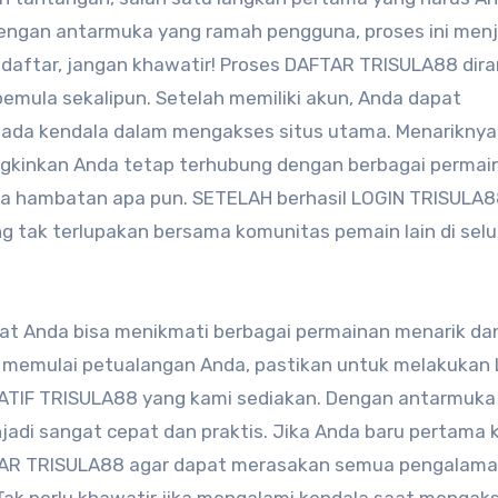
engan antarmuka yang ramah pengguna, proses ini menj
daftar, jangan khawatir! Proses DAFTAR TRISULA88 dir
emula sekalipun. Setelah memiliki akun, Anda dapat
ada kendala dalam mengakses situs utama. Menariknya 
kinkan Anda tetap terhubung dengan berbagai permai
pa hambatan apa pun. SETELAH berhasil LOGIN TRISULA8
 tak terlupakan bersama komunitas pemain lain di selu
at Anda bisa menikmati berbagai permainan menarik da
memulai petualangan Anda, pastikan untuk melakukan
ATIF TRISULA88 yang kami sediakan. Dengan antarmuka
di sangat cepat dan praktis. Jika Anda baru pertama k
TAR TRISULA88 agar dapat merasakan semua pengalam
Tak perlu khawatir jika mengalami kendala saat mengaks