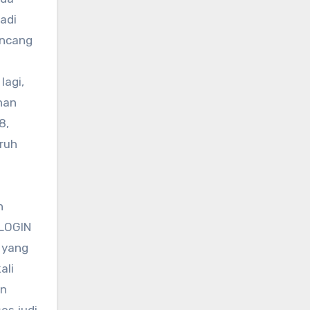
adi
ancang
lagi,
nan
8,
ruh
n
 LOGIN
 yang
ali
an
es judi