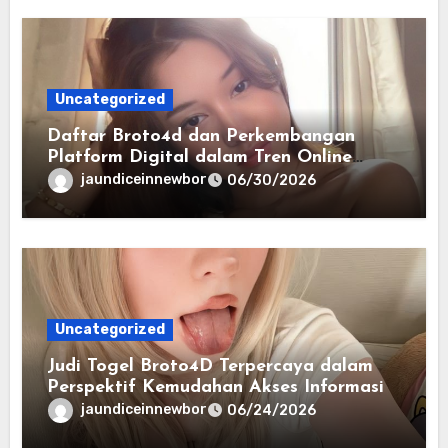
Uncategorized
Daftar Broto4d dan Perkembangan
Platform Digital dalam Tren Online
Masa Kini
jaundiceinnewbor
06/30/2026
Uncategorized
Judi Togel Broto4D Terpercaya dalam
Perspektif Kemudahan Akses Informasi
jaundiceinnewbor
06/24/2026