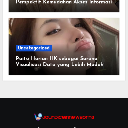
Perspektif Kemudahan Akses Informasi
Uncategorized
Paito Harian HK sebagai Sarana
Visualisasi Data yang Lebih Mudah
Dipahami