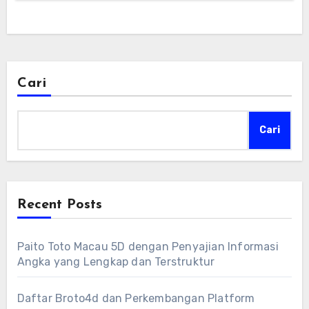
Cari
Cari
Recent Posts
Paito Toto Macau 5D dengan Penyajian Informasi
Angka yang Lengkap dan Terstruktur
Daftar Broto4d dan Perkembangan Platform