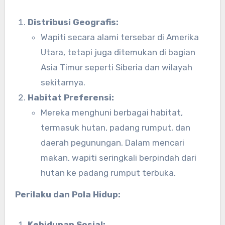
Distribusi Geografis:
Wapiti secara alami tersebar di Amerika
Utara, tetapi juga ditemukan di bagian
Asia Timur seperti Siberia dan wilayah
sekitarnya.
Habitat Preferensi:
Mereka menghuni berbagai habitat,
termasuk hutan, padang rumput, dan
daerah pegunungan. Dalam mencari
makan, wapiti seringkali berpindah dari
hutan ke padang rumput terbuka.
Perilaku dan Pola Hidup:
Kehidupan Sosial: