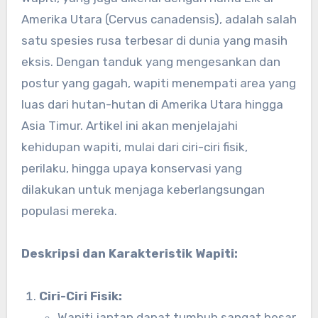
Amerika Utara (Cervus canadensis), adalah salah
satu spesies rusa terbesar di dunia yang masih
eksis. Dengan tanduk yang mengesankan dan
postur yang gagah, wapiti menempati area yang
luas dari hutan-hutan di Amerika Utara hingga
Asia Timur. Artikel ini akan menjelajahi
kehidupan wapiti, mulai dari ciri-ciri fisik,
perilaku, hingga upaya konservasi yang
dilakukan untuk menjaga keberlangsungan
populasi mereka.
Deskripsi dan Karakteristik Wapiti:
Ciri-Ciri Fisik:
Wapiti jantan dapat tumbuh sangat besar