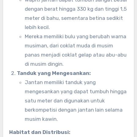
dengan berat hingga 330 kg dan tinggi 1,5
meter di bahu, sementara betina sedikit
lebih kecil.
Mereka memiliki bulu yang berubah warna
musiman, dari coklat muda di musim
panas menjadi coklat gelap atau abu-abu
di musim dingin.
Tanduk yang Mengesankan:
Jantan memiliki tanduk yang
mengesankan yang dapat tumbuh hingga
satu meter dan digunakan untuk
berkompetisi dengan jantan lain selama
musim kawin.
Habitat dan Distribusi: