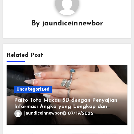
By
jaundiceinnewbor
Related Post
Uncategorized
Paito Toto Macau 5D dengan Penyajian
Informasi Angka yang Lengkap dan
Terstruktur
jaundiceinnewbor
07/19/2026