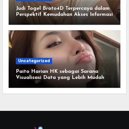
Judi Togel Broto4D Terpercaya dalam
Perspektif Kemudahan Akses Informasi
Uncategorized
Paito Harian HK sebagai Sarana
Visualisasi Data yang Lebih Mudah
Dipahami