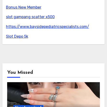
Bonus New Member
slot gampang scatter x500
https://www.baysidepediatricspecialists.com/
Slot Depo 5k
You Missed