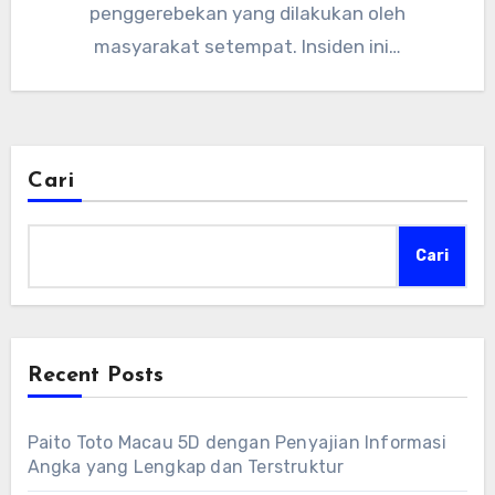
penggerebekan yang dilakukan oleh
masyarakat setempat. Insiden ini…
Cari
Cari
Recent Posts
Paito Toto Macau 5D dengan Penyajian Informasi
Angka yang Lengkap dan Terstruktur