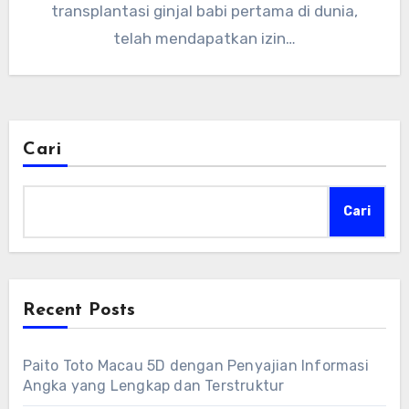
transplantasi ginjal babi pertama di dunia,
telah mendapatkan izin…
Cari
Cari
Recent Posts
Paito Toto Macau 5D dengan Penyajian Informasi
Angka yang Lengkap dan Terstruktur