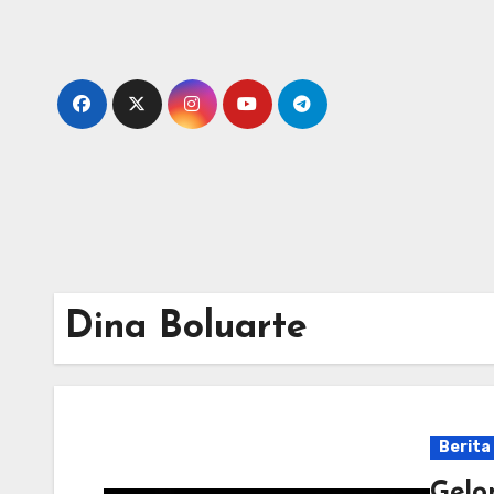
Skip
to
content
Dina Boluarte
Berita
Gelo