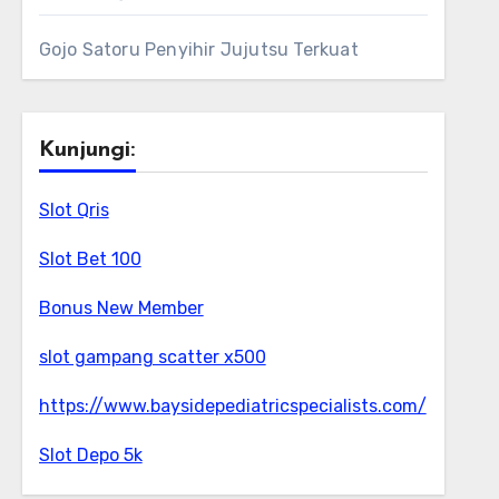
Gojo Satoru Penyihir Jujutsu Terkuat
Kunjungi:
Slot Qris
Slot Bet 100
Bonus New Member
slot gampang scatter x500
https://www.baysidepediatricspecialists.com/
Slot Depo 5k