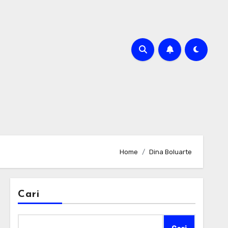
Home
Dina Boluarte
Cari