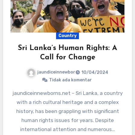
Country
Sri Lanka’s Human Rights: A
Call for Change
jaundiceinnewbor
10/04/2024
Tidak ada komentar
jaundiceinnewborns.net – Sri Lanka, a country
with a rich cultural heritage and a complex
history, has been grappling with significant
human rights issues for years. Despite
international attention and numerous…