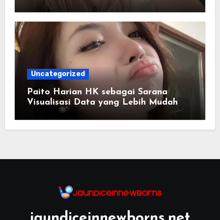
Uncategorized
Paito Harian HK sebagai Sarana
Visualisasi Data yang Lebih Mudah
Dipahami
jaundiceinnewborns.net