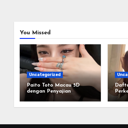
You Missed
Uncategorized
Unca
Paito Toto Macau 5D
Daft
dengan Penyajian
Perk
Informasi Angka yang
Digit
Lengkap dan Terstruktur
Masa