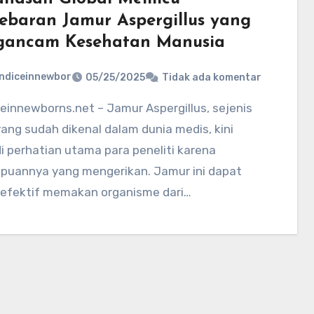
ebaran Jamur Aspergillus yang
ancam Kesehatan Manusia
ndiceinnewbor
05/25/2025
Tidak ada komentar
ang sudah dikenal dalam dunia medis, kini
 perhatian utama para peneliti karena
uannya yang mengerikan. Jamur ini dapat
 efektif memakan organisme dari…