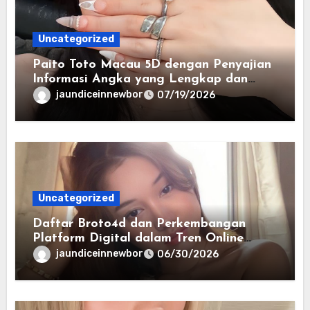
Uncategorized
Paito Toto Macau 5D dengan Penyajian
Informasi Angka yang Lengkap dan
Terstruktur
jaundiceinnewbor
07/19/2026
Uncategorized
Daftar Broto4d dan Perkembangan
Platform Digital dalam Tren Online
Masa Kini
jaundiceinnewbor
06/30/2026