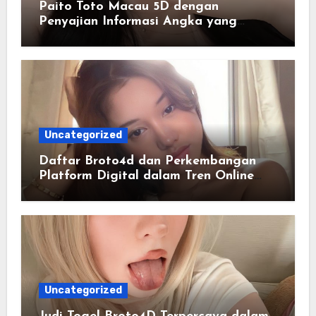
Paito Toto Macau 5D dengan
Penyajian Informasi Angka yang
Lengkap dan Terstruktur
Uncategorized
Daftar Broto4d dan Perkembangan
Platform Digital dalam Tren Online
Masa Kini
Uncategorized