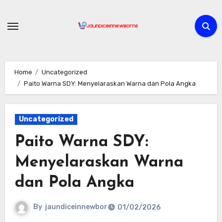
Skip
to
content
Home
Uncategorized
Paito Warna SDY: Menyelaraskan Warna dan Pola Angka
Uncategorized
Paito Warna SDY:
Menyelaraskan Warna
dan Pola Angka
By
jaundiceinnewbor
01/02/2026