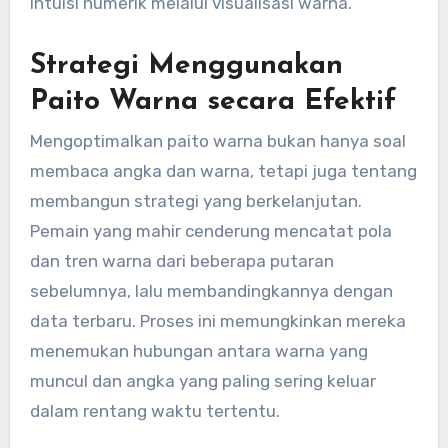
intuisi numerik melalui visualisasi warna.
Strategi Menggunakan
Paito Warna secara Efektif
Mengoptimalkan paito warna bukan hanya soal
membaca angka dan warna, tetapi juga tentang
membangun strategi yang berkelanjutan.
Pemain yang mahir cenderung mencatat pola
dan tren warna dari beberapa putaran
sebelumnya, lalu membandingkannya dengan
data terbaru. Proses ini memungkinkan mereka
menemukan hubungan antara warna yang
muncul dan angka yang paling sering keluar
dalam rentang waktu tertentu.