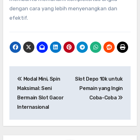
dengan cara yang lebih menyenangkan dan
efektif.
Navigasi
Modal Mini, Spin
Slot Depo 10k untuk
pos
Maksimal: Seni
Pemain yang Ingin
Bermain Slot Gacor
Coba-Coba
Internasional