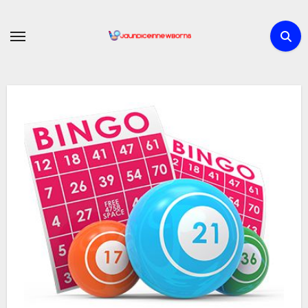
Skip
to
content