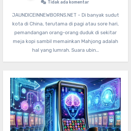
Tidak ada komentar
JAUNDICEINNEWBORNS.NET – Di banyak sudut
kota di China, terutama di pagi atau sore hari,
pemandangan orang-orang duduk di sekitar
meja kopi sambil memainkan Mahjong adalah
hal yang lumrah. Suara ubin…