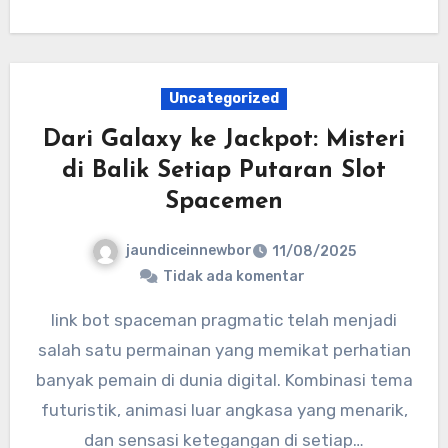
Uncategorized
Dari Galaxy ke Jackpot: Misteri
di Balik Setiap Putaran Slot
Spacemen
jaundiceinnewbor
11/08/2025
Tidak ada komentar
link bot spaceman pragmatic telah menjadi
salah satu permainan yang memikat perhatian
banyak pemain di dunia digital. Kombinasi tema
futuristik, animasi luar angkasa yang menarik,
dan sensasi ketegangan di setiap…