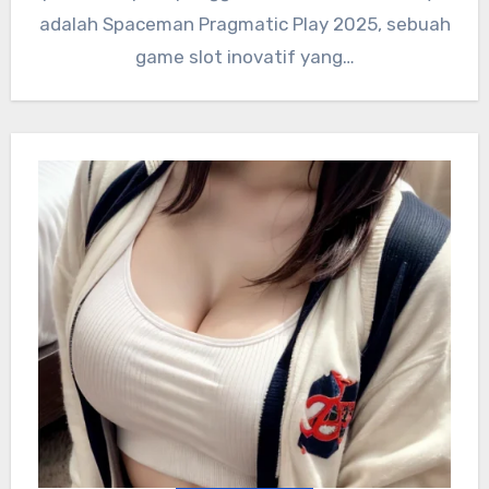
adalah Spaceman Pragmatic Play 2025, sebuah
game slot inovatif yang…