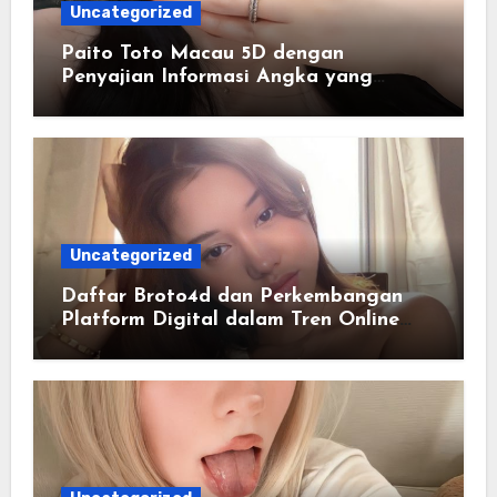
Uncategorized
Paito Toto Macau 5D dengan
Penyajian Informasi Angka yang
Lengkap dan Terstruktur
Uncategorized
Daftar Broto4d dan Perkembangan
Platform Digital dalam Tren Online
Masa Kini