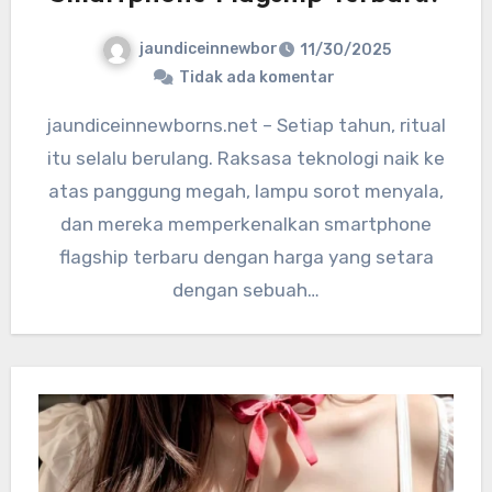
jaundiceinnewbor
11/30/2025
Tidak ada komentar
jaundiceinnewborns.net – Setiap tahun, ritual
itu selalu berulang. Raksasa teknologi naik ke
atas panggung megah, lampu sorot menyala,
dan mereka memperkenalkan smartphone
flagship terbaru dengan harga yang setara
dengan sebuah…