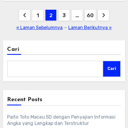
Paginasi
1
2
3
…
60
pos
« Laman Sebelumnya
—
Laman Berikutnya »
Cari
Cari
Recent Posts
Paito Toto Macau 5D dengan Penyajian Informasi
Angka yang Lengkap dan Terstruktur