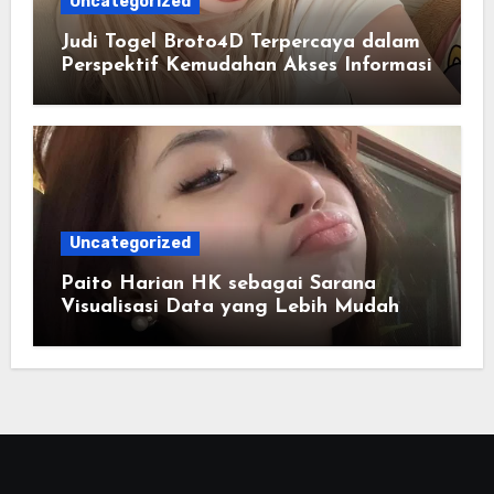
Uncategorized
Judi Togel Broto4D Terpercaya dalam
Perspektif Kemudahan Akses Informasi
Uncategorized
Paito Harian HK sebagai Sarana
Visualisasi Data yang Lebih Mudah
Dipahami