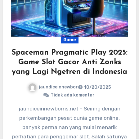
Game
Spaceman Pragmatic Play 2025:
Game Slot Gacor Anti Zonks
yang Lagi Ngetren di Indonesia
jaundiceinnewbor
10/20/2025
Tidak ada komentar
jaundiceinnewborns.net – Seiring dengan
perkembangan pesat dunia game online,
banyak permainan yang mulai menarik
perhatian para penggemar slot. Salah satunya