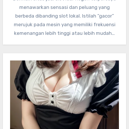
menawarkan sensasi dan peluang yang
berbeda dibanding slot lokal. Istilah “gacor”
merujuk pada mesin yang memiliki frekuensi
kemenangan lebih tinggi atau lebih mudah…