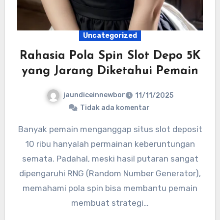
Uncategorized
Rahasia Pola Spin Slot Depo 5K
yang Jarang Diketahui Pemain
jaundiceinnewbor
11/11/2025
Tidak ada komentar
Banyak pemain menganggap situs slot deposit
10 ribu hanyalah permainan keberuntungan
semata. Padahal, meski hasil putaran sangat
dipengaruhi RNG (Random Number Generator),
memahami pola spin bisa membantu pemain
membuat strategi…