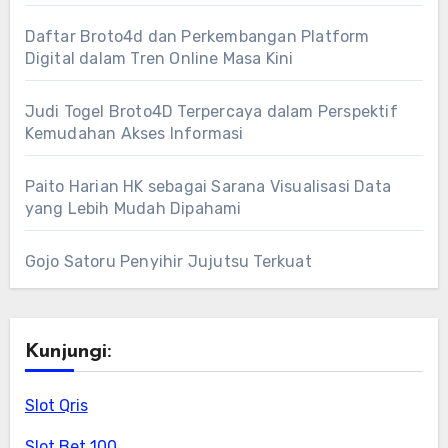
Daftar Broto4d dan Perkembangan Platform
Digital dalam Tren Online Masa Kini
Judi Togel Broto4D Terpercaya dalam Perspektif
Kemudahan Akses Informasi
Paito Harian HK sebagai Sarana Visualisasi Data
yang Lebih Mudah Dipahami
Gojo Satoru Penyihir Jujutsu Terkuat
Kunjungi:
Slot Qris
Slot Bet 100