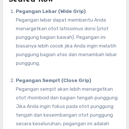
Pegangan Lebar (Wide Grip)
Pegangan lebar dapat membantu Anda
menargetkan otot latissimus dorsi (otot
punggung bagian bawah). Pegangan ini
biasanya lebih cocok jika Anda ingin melatih
punggung bagian atas dan menambah lebar
punggung.
Pegangan Sempit (Close Grip)
Pegangan sempit akan lebih menargetkan
otot rhomboid dan bagian tengah punggung.
Jika Anda ingin fokus pada otot punggung
tengah dan keseimbangan otot punggung
secara keseluruhan, pegangan ini adalah