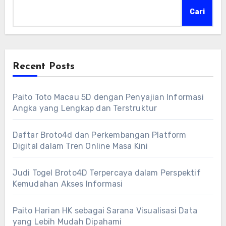
Cari
Recent Posts
Paito Toto Macau 5D dengan Penyajian Informasi
Angka yang Lengkap dan Terstruktur
Daftar Broto4d dan Perkembangan Platform
Digital dalam Tren Online Masa Kini
Judi Togel Broto4D Terpercaya dalam Perspektif
Kemudahan Akses Informasi
Paito Harian HK sebagai Sarana Visualisasi Data
yang Lebih Mudah Dipahami