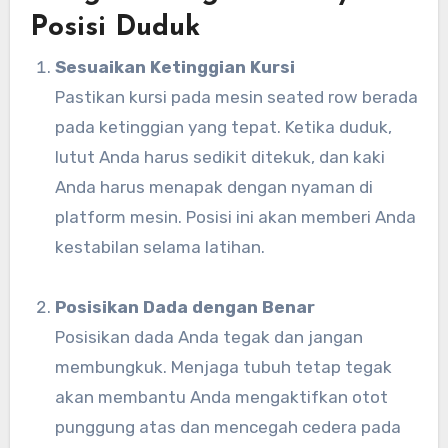
Posisi Duduk
Sesuaikan Ketinggian Kursi
Pastikan kursi pada mesin seated row berada
pada ketinggian yang tepat. Ketika duduk,
lutut Anda harus sedikit ditekuk, dan kaki
Anda harus menapak dengan nyaman di
platform mesin. Posisi ini akan memberi Anda
kestabilan selama latihan.
Posisikan Dada dengan Benar
Posisikan dada Anda tegak dan jangan
membungkuk. Menjaga tubuh tetap tegak
akan membantu Anda mengaktifkan otot
punggung atas dan mencegah cedera pada