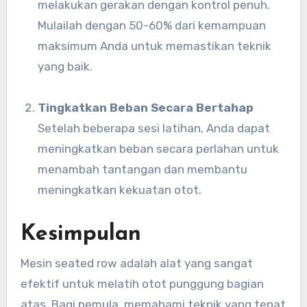
melakukan gerakan dengan kontrol penuh.
Mulailah dengan 50-60% dari kemampuan
maksimum Anda untuk memastikan teknik
yang baik.
Tingkatkan Beban Secara Bertahap
Setelah beberapa sesi latihan, Anda dapat
meningkatkan beban secara perlahan untuk
menambah tantangan dan membantu
meningkatkan kekuatan otot.
Kesimpulan
Mesin seated row adalah alat yang sangat
efektif untuk melatih otot punggung bagian
atas. Bagi pemula, memahami teknik yang tepat