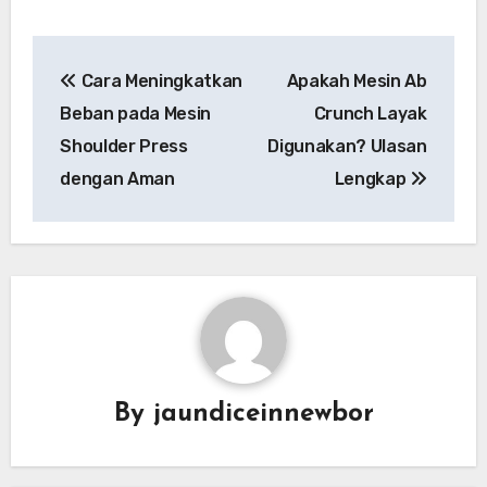
Navigasi
Cara Meningkatkan
Apakah Mesin Ab
pos
Beban pada Mesin
Crunch Layak
Shoulder Press
Digunakan? Ulasan
dengan Aman
Lengkap
By
jaundiceinnewbor