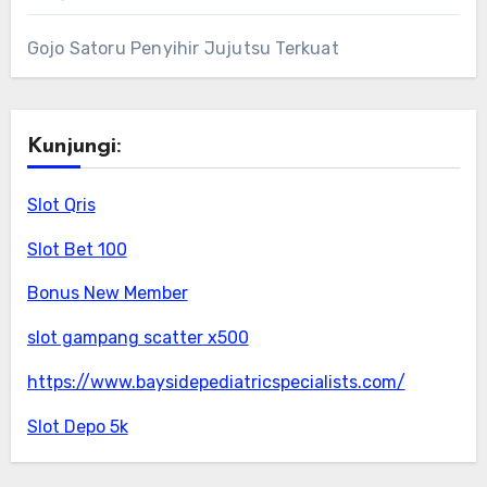
Gojo Satoru Penyihir Jujutsu Terkuat
Kunjungi:
Slot Qris
Slot Bet 100
Bonus New Member
slot gampang scatter x500
https://www.baysidepediatricspecialists.com/
Slot Depo 5k