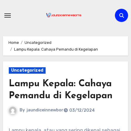
Skip
to
content
Home
Uncategorized
Lampu Kepala: Cahaya Pemandu di Kegelapan
Uncategorized
Lampu Kepala: Cahaya
Pemandu di Kegelapan
By
jaundiceinnewbor
03/12/2024
Lampu kepala, atau yang sering dikenal sebagai