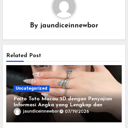
By
jaundiceinnewbor
Related Post
Uncategorized
Paito Toto Macau 5D dengan Penyajian
Informasi Angka yang Lengkap dan
Terstruktur
jaundiceinnewbor
07/19/2026