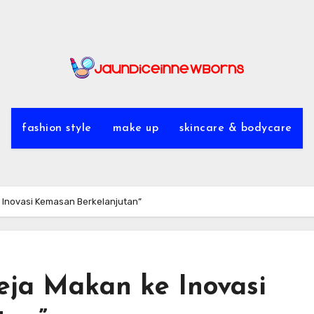
fashion style
make up
skincare & bodycare
e Inovasi Kemasan Berkelanjutan”
Meja Makan ke Inovasi