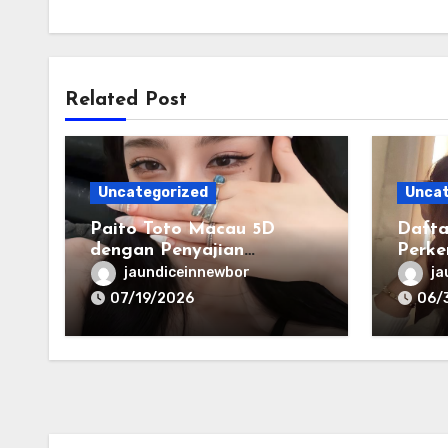
Related Post
Uncategorized
Uncat
Paito Toto Macau 5D
Dafta
dengan Penyajian
Perke
Informasi Angka yang
Digit
jaundiceinnewbor
ja
Lengkap dan Terstruktur
Masa 
07/19/2026
06/