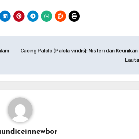
alam
Cacing Palolo (Palola viridis): Misteri dan Keunikan
Laut
aundiceinnewbor