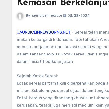
Kemasan Berkelanju
By
jaundiceinnewbor
03/08/2024
JAUNDICEINNEWBORNS.NET
– Sereal telah menj
makan keluarga di Indonesia. Tapi tahukah And
memiliki perjalanan dan inovasi sendiri yang men
dalam tentang evolusi kotak sereal, dari fun
dalam inisiatif berkelanjutan.
Sejarah Kotak Sereal:
Kotak sereal pertama kali diperkenalkan pada a
efisien. Sebelumnya, sereal dijual dalam tong k
Kotak kardus yang dirancang khusus untuk sere
kerusakan, tetapi juga menjadi medium iklan ya