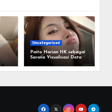
Uncategorized
Paito Harian HK sebagai
Sarana Visualisasi Data
n
yang Lebih Mudah
Dipahami