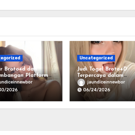
egorized
Uncategorized
r Broto4d dan
Judi Togel Broto4D
mbangan Platform
Terpercaya dalam
al dalam Tren Online
Perspektif Kemudaha
undiceinnewbor
jaundiceinnewbor
Kini
Akses Informasi
30/2026
06/24/2026