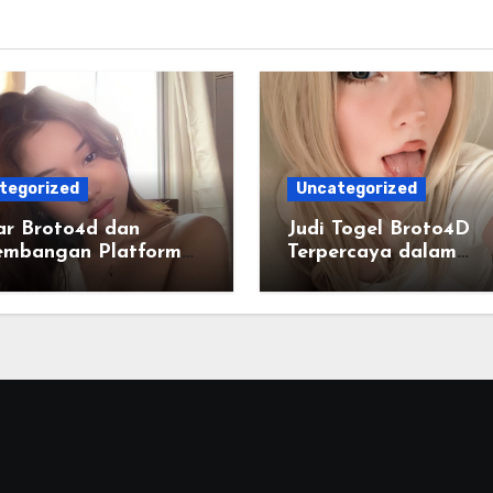
tegorized
Uncategorized
ar Broto4d dan
Judi Togel Broto4D
embangan Platform
Terpercaya dalam
al dalam Tren Online
Perspektif Kemudaha
 Kini
Akses Informasi