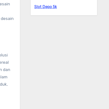
esain
Slot Depo 5k
 desain
olusi
ereal
n dan
alam
duk,