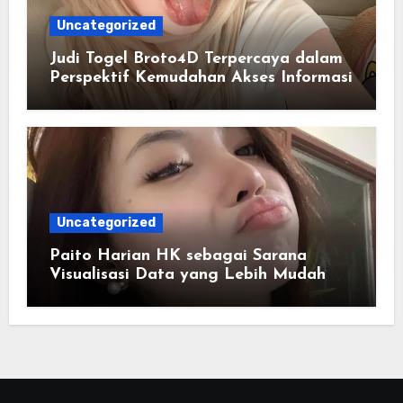
Uncategorized
Judi Togel Broto4D Terpercaya dalam
Perspektif Kemudahan Akses Informasi
Uncategorized
Paito Harian HK sebagai Sarana
Visualisasi Data yang Lebih Mudah
Dipahami