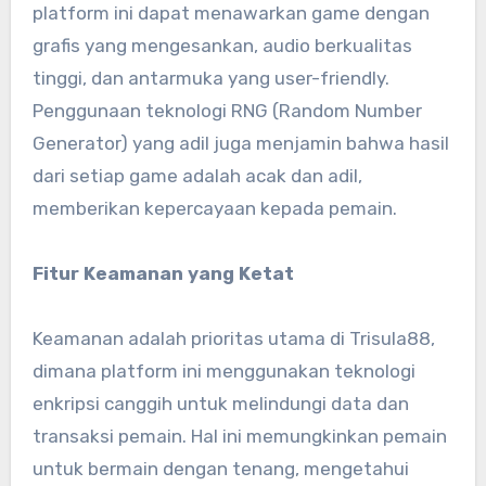
platform ini dapat menawarkan game dengan
grafis yang mengesankan, audio berkualitas
tinggi, dan antarmuka yang user-friendly.
Penggunaan teknologi RNG (Random Number
Generator) yang adil juga menjamin bahwa hasil
dari setiap game adalah acak dan adil,
memberikan kepercayaan kepada pemain.
Fitur Keamanan yang Ketat
Keamanan adalah prioritas utama di Trisula88,
dimana platform ini menggunakan teknologi
enkripsi canggih untuk melindungi data dan
transaksi pemain. Hal ini memungkinkan pemain
untuk bermain dengan tenang, mengetahui