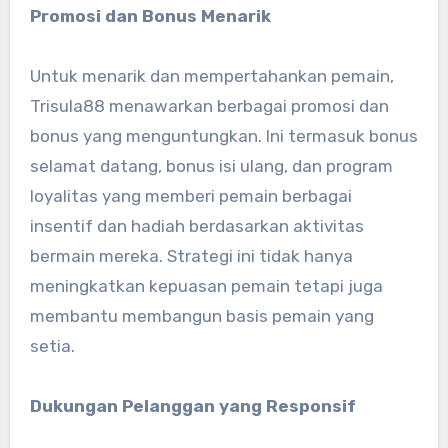
Promosi dan Bonus Menarik
Untuk menarik dan mempertahankan pemain,
Trisula88 menawarkan berbagai promosi dan
bonus yang menguntungkan. Ini termasuk bonus
selamat datang, bonus isi ulang, dan program
loyalitas yang memberi pemain berbagai
insentif dan hadiah berdasarkan aktivitas
bermain mereka. Strategi ini tidak hanya
meningkatkan kepuasan pemain tetapi juga
membantu membangun basis pemain yang
setia.
Dukungan Pelanggan yang Responsif