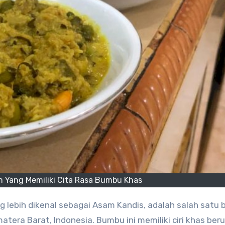
n Yang Memiliki Cita Rasa Bumbu Khas
g lebih dikenal sebagai Asam Kandis, adalah salah satu
tera Barat, Indonesia. Bumbu ini memiliki ciri khas ber