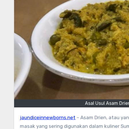
Asal Usul Asam Drie
jaundiceinnewborns.net
– Asam Drien, atau yan
masak yang sering digunakan dalam kuliner Suma