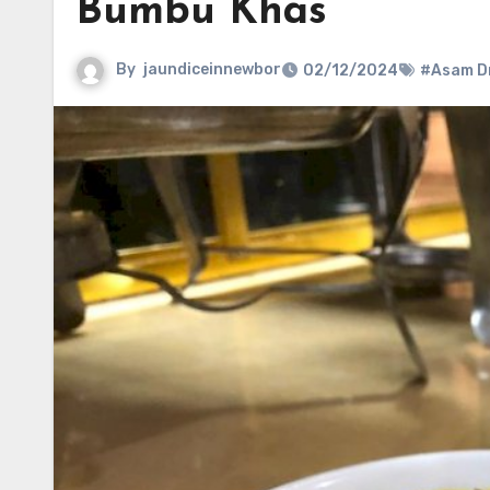
Bumbu Khas
By
jaundiceinnewbor
02/12/2024
#Asam D