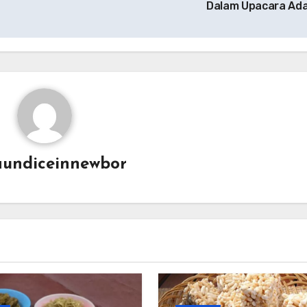
Dalam Upacara Ad
aundiceinnewbor