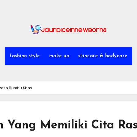
fashion style
make up
skincare & bodycare
a Rasa Bumbu Khas
n Yang Memiliki Cita Ra