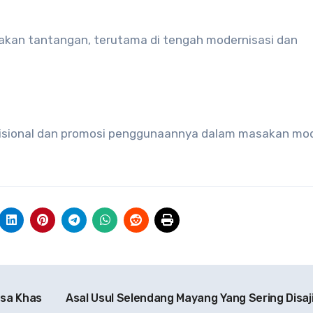
akan tantangan, terutama di tengah modernisasi dan
disional dan promosi penggunaannya dalam masakan mo
asa Khas
Asal Usul Selendang Mayang Yang Sering Disaj