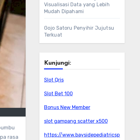
Visualisasi Data yang Lebih
Mudah Dipahami
Gojo Satoru Penyihir Jujutsu
Terkuat
Kunjungi:
Slot Qris
Slot Bet 100
Bonus New Member
slot gampang scatter x500
 bumbu
https://www.baysidepediatricspecialist
upa rasa