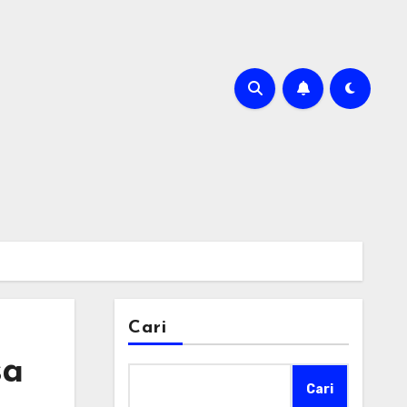
Cari
sa
Cari