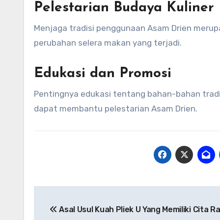
Pelestarian Budaya Kuliner
Menjaga tradisi penggunaan Asam Drien merup
perubahan selera makan yang terjadi.
Edukasi dan Promosi
Pentingnya edukasi tentang bahan-bahan tra
dapat membantu pelestarian Asam Drien.
Navigasi
Asal Usul Kuah Pliek U Yang Memiliki Cita R
pos