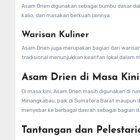
Asam Drien digunakan sebagai bumbu dasar da
kalio, dan masakan berkuah lainnya.
Warisan Kuliner
Asam Drien juga merupakan bagian dari waris
tradisional menunjukkan kearifan lokal dalam
Asam Drien di Masa Kini
Di masa kini, Asam Drien masih digunakan di 
Minangkabau, baik di Sumatera Barat maupun di
menyebar ke berbagai daerah sebagai bagian dar
Tantangan dan Pelestari