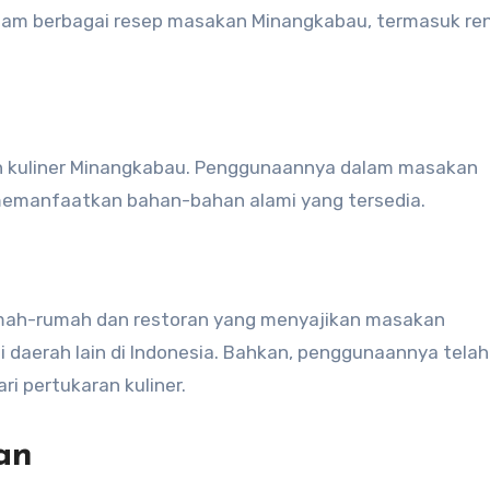
lam berbagai resep masakan Minangkabau, termasuk re
an kuliner Minangkabau. Penggunaannya dalam masakan
 memanfaatkan bahan-bahan alami yang tersedia.
rumah-rumah dan restoran yang menyajikan masakan
 daerah lain di Indonesia. Bahkan, penggunaannya telah
i pertukaran kuliner.
an