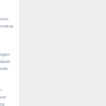
bonus
mencakup
ungkin
adalah
iliki
h
skan
ang