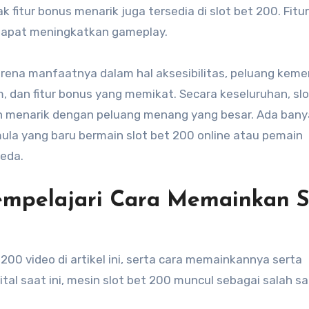
k fitur bonus menarik juga tersedia di slot bet 200. Fitur
dapat meningkatkan gameplay.
karena manfaatnya dalam hal aksesibilitas, peluang kem
m, dan fitur bonus yang memikat. Secara keseluruhan, slo
 menarik dengan peluang menang yang besar. Ada bany
ula yang baru bermain slot bet 200 online atau pemain
eda.
mpelajari Cara Memainkan S
00 video di artikel ini, serta cara memainkannya serta
tal saat ini, mesin slot bet 200 muncul sebagai salah s