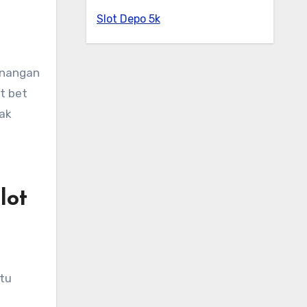
Slot Depo 5k
enangan
t bet
ak
lot
atu