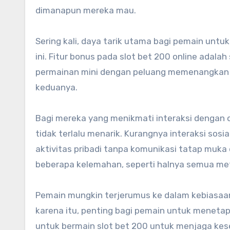
dimanapun mereka mau.
Sering kali, daya tarik utama bagi pemain unt
ini. Fitur bonus pada slot bet 200 online adalah
permainan mini dengan peluang memenangkan p
keduanya.
Bagi mereka yang menikmati interaksi dengan or
tidak terlalu menarik. Kurangnya interaksi sosi
aktivitas pribadi tanpa komunikasi tatap muka 
beberapa kelemahan, seperti halnya semua met
Pemain mungkin terjerumus ke dalam kebiasaan
karena itu, penting bagi pemain untuk menet
untuk bermain slot bet 200 untuk menjaga ke