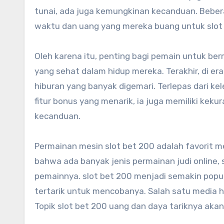
tunai, ada juga kemungkinan kecanduan. Bebe
waktu dan uang yang mereka buang untuk slot 
Oleh karena itu, penting bagi pemain untuk b
yang sehat dalam hidup mereka. Terakhir, di era
hiburan yang banyak digemari. Terlepas dari kel
fitur bonus yang menarik, ia juga memiliki keku
kecanduan.
Permainan mesin slot bet 200 adalah favorit m
bahwa ada banyak jenis permainan judi online, 
pemainnya. slot bet 200 menjadi semakin popu
tertarik untuk mencobanya. Salah satu media hib
Topik slot bet 200 uang dan daya tariknya akan 