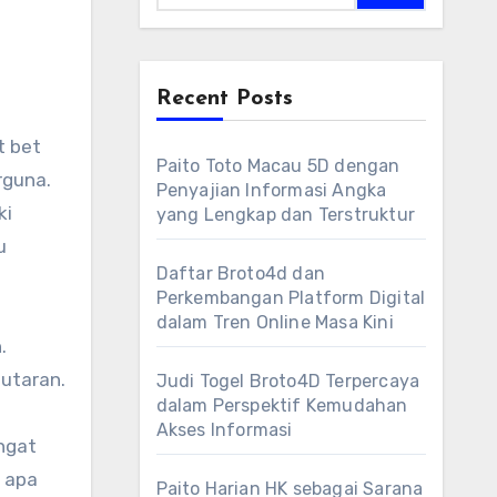
Recent Posts
Paito Toto Macau 5D dengan
rguna.
Penyajian Informasi Angka
ki
yang Lengkap dan Terstruktur
u
Daftar Broto4d dan
Perkembangan Platform Digital
dalam Tren Online Masa Kini
.
utaran.
Judi Togel Broto4D Terpercaya
dalam Perspektif Kemudahan
Akses Informasi
ngat
 apa
Paito Harian HK sebagai Sarana