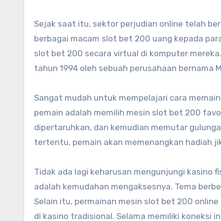
Sejak saat itu, sektor perjudian online telah 
berbagai macam slot bet 200 uang kepada para
slot bet 200 secara virtual di komputer mereka
tahun 1994 oleh sebuah perusahaan bernama Mi
Sangat mudah untuk mempelajari cara memaink
pemain adalah memilih mesin slot bet 200 fav
dipertaruhkan, dan kemudian memutar gulunga
tertentu, pemain akan memenangkan hadiah jik
Tidak ada lagi keharusan mengunjungi kasino f
adalah kemudahan mengaksesnya. Tema berbeda
Selain itu, permainan mesin slot bet 200 online
di kasino tradisional. Selama memiliki koneksi 