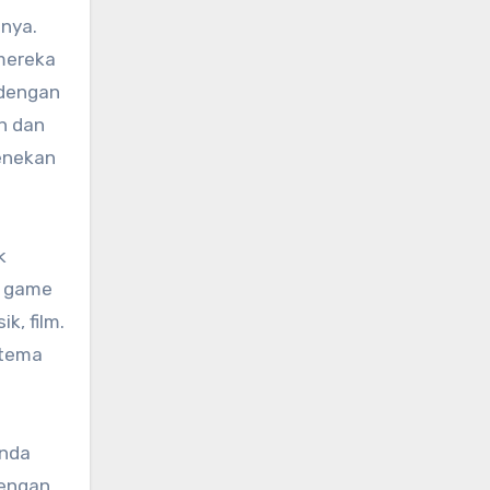
snya.
 mereka
 dengan
n dan
enekan
k
m game
k, film.
 tema
Anda
dengan