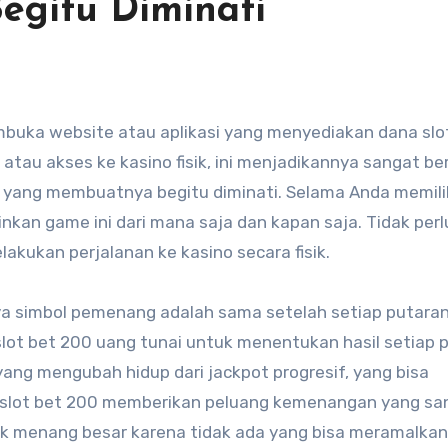
gitu Diminati
tau akses ke kasino fisik, ini menjadikannya sangat be
l yang membuatnya begitu diminati. Selama Anda memili
nkan game ini dari mana saja dan kapan saja. Tidak perl
akukan perjalanan ke kasino secara fisik.
 simbol pemenang adalah sama setelah setiap putaran
lot bet 200 uang tunai untuk menentukan hasil setiap p
g mengubah hidup dari jackpot progresif, yang bisa
u, slot bet 200 memberikan peluang kemenangan yang sa
k menang besar karena tidak ada yang bisa meramalkan