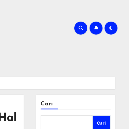
Cari
 Hal
Cari