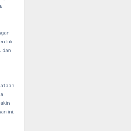
ak
ngan
bentuk
, dan
yataan
ra
makin
an ini.