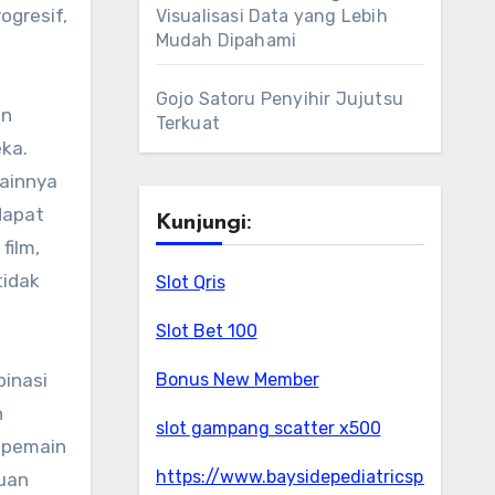
ogresif,
Visualisasi Data yang Lebih
Mudah Dipahami
Gojo Satoru Penyihir Jujutsu
an
Terkuat
ka.
lainnya
dapat
Kunjungi:
film,
tidak
Slot Qris
Slot Bet 100
inasi
Bonus New Member
n
slot gampang scatter x500
 pemain
https://www.baysidepediatricspecialist
uan