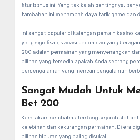
fitur bonus ini. Yang tak kalah pentingnya, banya
tambahan ini menambah daya tarik game dan 
Ini sangat populer di kalangan pemain kasino 
yang signifikan, variasi permainan yang beraga
200 adalah permainan yang menyenangkan dan
pilihan yang tersedia apakah Anda seorang pem
berpengalaman yang mencari pengalaman berb
Sangat Mudah Untuk Me
Bet 200
Kami akan membahas tentang sejarah slot bet 2
kelebihan dan kekurangan permainan. Di era digi
pilihan hiburan yang paling disukai.