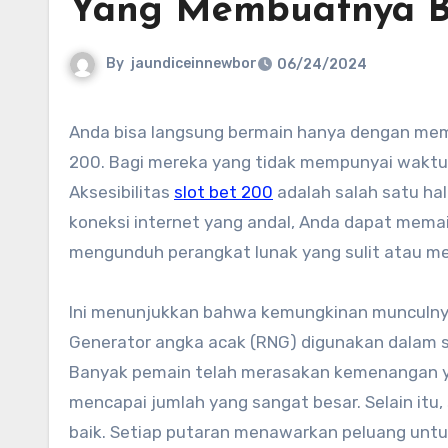
Yang Membuatnya Be
By
jaundiceinnewbor
06/24/2024
Anda bisa langsung bermain hanya dengan membuka website atau aplikasi yang menyediakan dana slot bet
200. Bagi mereka yang tidak mempunyai waktu a
Aksesibilitas
slot bet 200
adalah salah satu ha
koneksi internet yang andal, Anda dapat memai
mengunduh perangkat lunak yang sulit atau mel
Ini menunjukkan bahwa kemungkinan munculnya
Generator angka acak (RNG) digunakan dalam s
Banyak pemain telah merasakan kemenangan yan
mencapai jumlah yang sangat besar. Selain it
baik. Setiap putaran menawarkan peluang untu