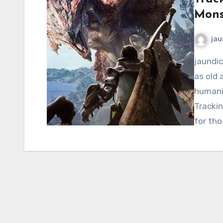
Mons
jau
jaundiceinnewborns.net – Monster hunting, a practice
as old 
humanit
Tracki
for th