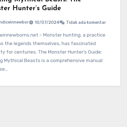
ter Hunter’s Guide
ndiceinnewbor
10/07/2024
Tidak ada komentar
as the legends themselves, has fascinated
y for centuries. The Monster Hunter’s Guide:
ng Mythical Beasts is a comprehensive manual
ose…