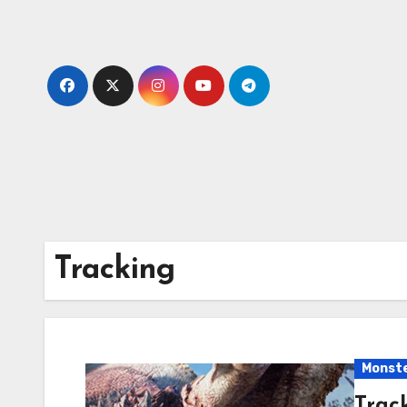
Skip
to
content
Tracking
Monst
Trac