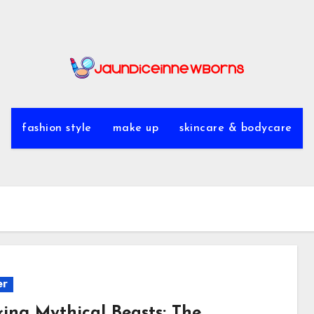
fashion style
make up
skincare & bodycare
er
king Mythical Beasts: The