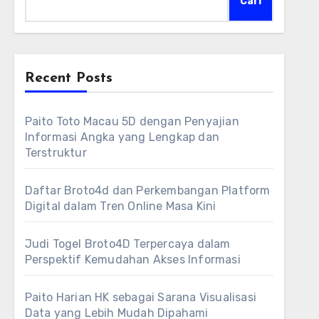
Cari
Recent Posts
Paito Toto Macau 5D dengan Penyajian
Informasi Angka yang Lengkap dan
Terstruktur
Daftar Broto4d dan Perkembangan Platform
Digital dalam Tren Online Masa Kini
Judi Togel Broto4D Terpercaya dalam
Perspektif Kemudahan Akses Informasi
Paito Harian HK sebagai Sarana Visualisasi
Data yang Lebih Mudah Dipahami