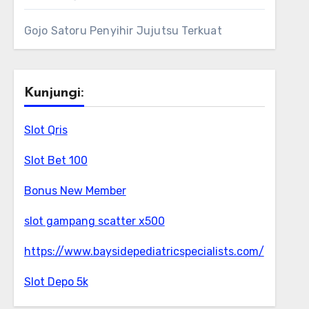
Gojo Satoru Penyihir Jujutsu Terkuat
Kunjungi:
Slot Qris
Slot Bet 100
Bonus New Member
slot gampang scatter x500
https://www.baysidepediatricspecialists.com/
Slot Depo 5k