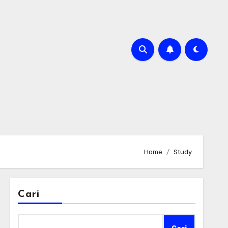
Home
Study
Cari