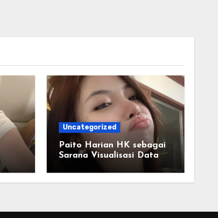
Uncategorized
Paito Harian HK sebagai
Sarana Visualisasi Data
n
yang Lebih Mudah
Dipahami