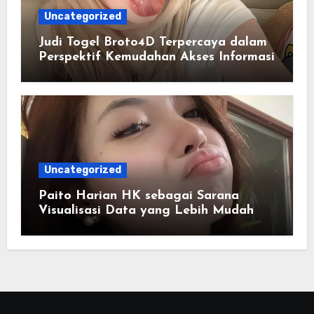
Uncategorized
Judi Togel Broto4D Terpercaya dalam
Perspektif Kemudahan Akses Informasi
Uncategorized
Paito Harian HK sebagai Sarana
Visualisasi Data yang Lebih Mudah
Dipahami