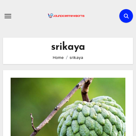
Skip
to
content
srikaya
Home
srikaya