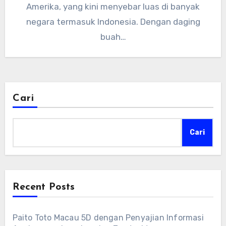
Amerika, yang kini menyebar luas di banyak
negara termasuk Indonesia. Dengan daging
buah…
Cari
Cari
Recent Posts
Paito Toto Macau 5D dengan Penyajian Informasi