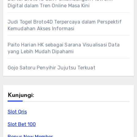
Digital dalam Tren Online Masa Kini
Judi Togel Broto4D Terpercaya dalam Perspektif
Kemudahan Akses Informasi
Paito Harian HK sebagai Sarana Visualisasi Data
yang Lebih Mudah Dipahami
Gojo Satoru Penyihir Jujutsu Terkuat
Kunjungi:
Slot Qris
Slot Bet 100
Bonus New Member