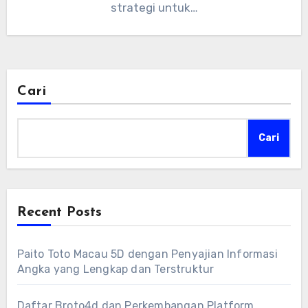
strategi untuk…
Cari
Cari
Recent Posts
Paito Toto Macau 5D dengan Penyajian Informasi
Angka yang Lengkap dan Terstruktur
Daftar Broto4d dan Perkembangan Platform