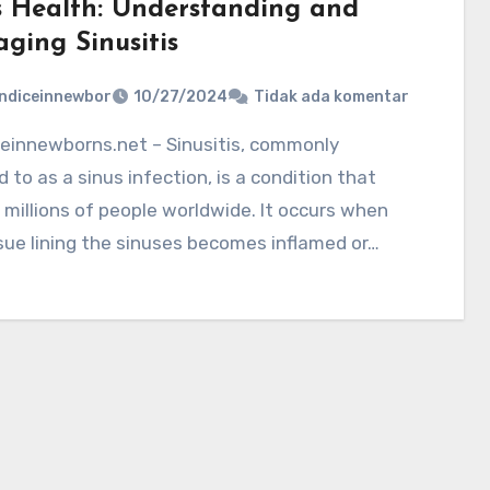
s Health: Understanding and
ging Sinusitis
ndiceinnewbor
10/27/2024
Tidak ada komentar
d to as a sinus infection, is a condition that
 millions of people worldwide. It occurs when
sue lining the sinuses becomes inflamed or…