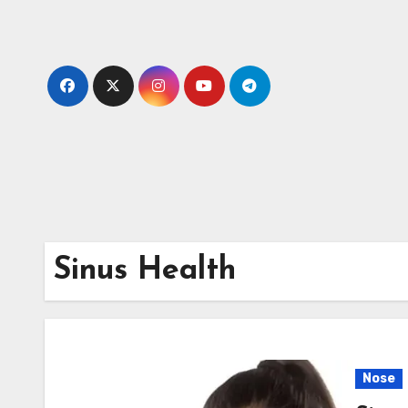
Skip
to
content
Sinus Health
Nose