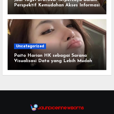
Perspektif Kemudahan Akses Informasi
Uncategorized
Paito Harian HK sebagai Sarana
Visualisasi Data yang Lebih Mudah
Dipahami