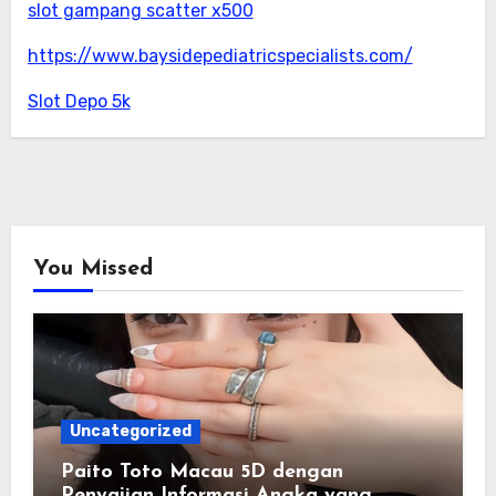
slot gampang scatter x500
https://www.baysidepediatricspecialists.com/
Slot Depo 5k
You Missed
Uncategorized
Paito Toto Macau 5D dengan
Penyajian Informasi Angka yang