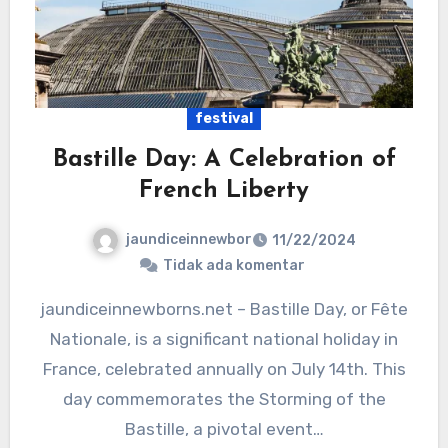
festival
Bastille Day: A Celebration of
French Liberty
jaundiceinnewbor
11/22/2024
Tidak ada komentar
jaundiceinnewborns.net – Bastille Day, or Fête
Nationale, is a significant national holiday in
France, celebrated annually on July 14th. This
day commemorates the Storming of the
Bastille, a pivotal event…