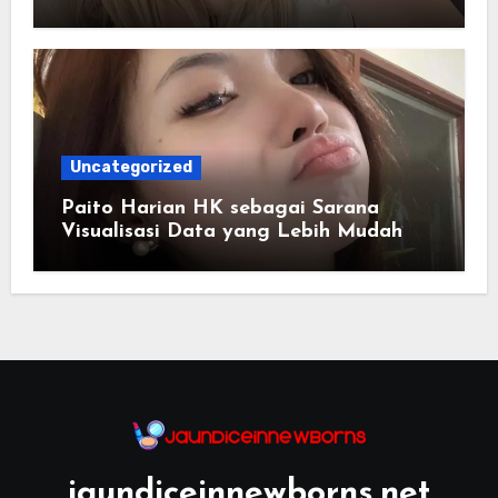
Uncategorized
Paito Harian HK sebagai Sarana
Visualisasi Data yang Lebih Mudah
Dipahami
jaundiceinnewborns.net