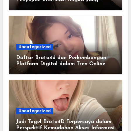
Lengkap dan Terstruktur
Uncategorized
Daftar Broto4d dan Perkembangan
Platform Digital dalam Tren Online
Masa Kini
Uncategorized
Judi Togel Broto4D Terpercaya dalam
Perspektif Kemudahan Akses Informasi