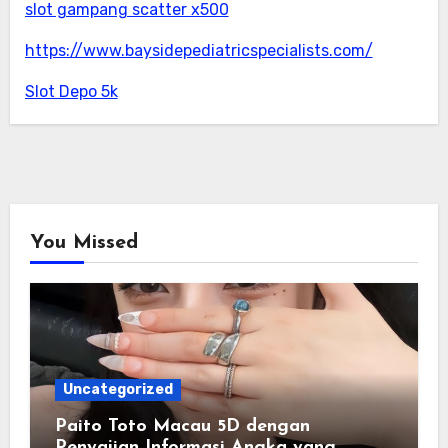
slot gampang scatter x500
https://www.baysidepediatricspecialists.com/
Slot Depo 5k
You Missed
Uncategorized
Paito Toto Macau 5D dengan
Penyajian Informasi Angka yang