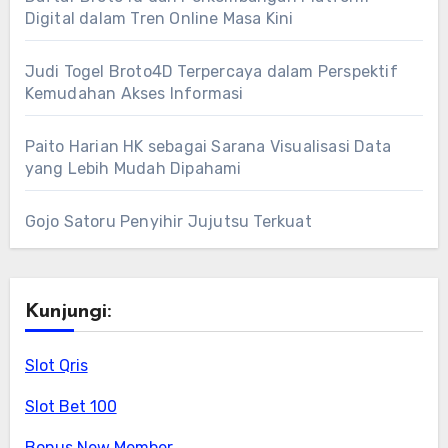
Digital dalam Tren Online Masa Kini
Judi Togel Broto4D Terpercaya dalam Perspektif
Kemudahan Akses Informasi
Paito Harian HK sebagai Sarana Visualisasi Data
yang Lebih Mudah Dipahami
Gojo Satoru Penyihir Jujutsu Terkuat
Kunjungi:
Slot Qris
Slot Bet 100
Bonus New Member