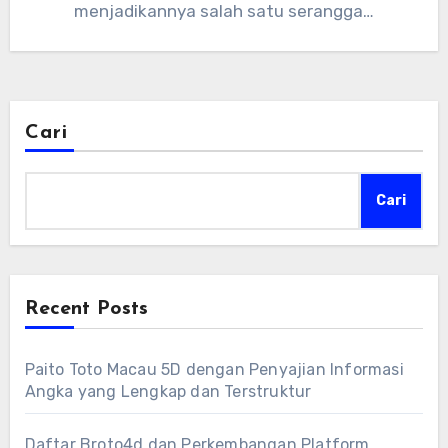
menjadikannya salah satu serangga…
Cari
Cari
Recent Posts
Paito Toto Macau 5D dengan Penyajian Informasi
Angka yang Lengkap dan Terstruktur
Daftar Broto4d dan Perkembangan Platform