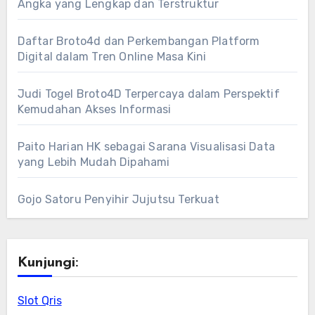
Angka yang Lengkap dan Terstruktur
Daftar Broto4d dan Perkembangan Platform
Digital dalam Tren Online Masa Kini
Judi Togel Broto4D Terpercaya dalam Perspektif
Kemudahan Akses Informasi
Paito Harian HK sebagai Sarana Visualisasi Data
yang Lebih Mudah Dipahami
Gojo Satoru Penyihir Jujutsu Terkuat
Kunjungi:
Slot Qris