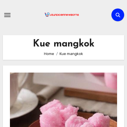
Skip
to
content
Kue mangkok
Home
Kue mangkok