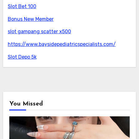
Slot Bet 100
Bonus New Member
slot gampang scatter x500
https://www.baysidepediatricspecialists.com/
Slot Depo 5k
You Missed