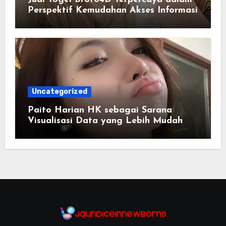
Perspektif Kemudahan Akses Informasi
Uncategorized
Paito Harian HK sebagai Sarana
Visualisasi Data yang Lebih Mudah
Dipahami