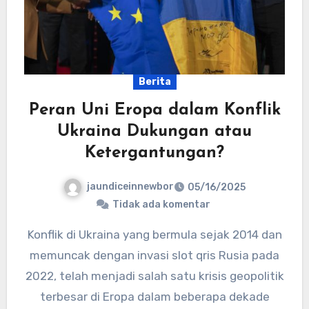
Berita
Peran Uni Eropa dalam Konflik
Ukraina Dukungan atau
Ketergantungan?
jaundiceinnewbor
05/16/2025
Tidak ada komentar
Konflik di Ukraina yang bermula sejak 2014 dan
memuncak dengan invasi slot qris Rusia pada
2022, telah menjadi salah satu krisis geopolitik
terbesar di Eropa dalam beberapa dekade