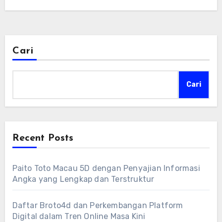
Cari
Cari
Recent Posts
Paito Toto Macau 5D dengan Penyajian Informasi
Angka yang Lengkap dan Terstruktur
Daftar Broto4d dan Perkembangan Platform
Digital dalam Tren Online Masa Kini