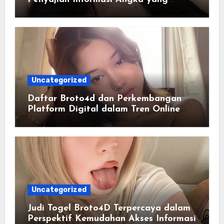
Lengkap dan Terstruktur
Uncategorized
Daftar Broto4d dan Perkembangan
Platform Digital dalam Tren Online
Masa Kini
Uncategorized
Judi Togel Broto4D Terpercaya dalam
Perspektif Kemudahan Akses Informasi