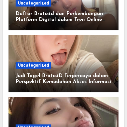
Uncategorized
Daftar Broto4d dan Perkembangan
Platform Digital dalam Tren Online
Masa Kini
Uncategorized
Judi Togel Broto4D Terpercaya dalam
Perspektif Kemudahan Akses Informasi