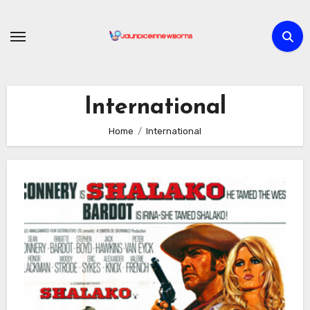
Skip
to
content
International
Home
International