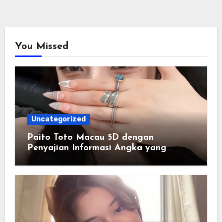
You Missed
Uncategorized
Paito Toto Macau 5D dengan
Penyajian Informasi Angka yang
Lengkap dan Terstruktur