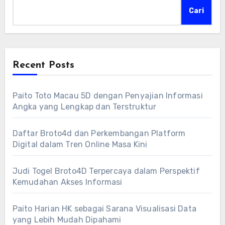
Cari
Recent Posts
Paito Toto Macau 5D dengan Penyajian Informasi
Angka yang Lengkap dan Terstruktur
Daftar Broto4d dan Perkembangan Platform
Digital dalam Tren Online Masa Kini
Judi Togel Broto4D Terpercaya dalam Perspektif
Kemudahan Akses Informasi
Paito Harian HK sebagai Sarana Visualisasi Data
yang Lebih Mudah Dipahami