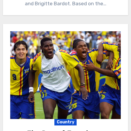
and Brigitte Bardot. Based on the…
Country