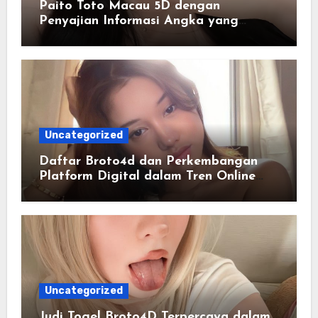
Paito Toto Macau 5D dengan
Penyajian Informasi Angka yang
Lengkap dan Terstruktur
Uncategorized
Daftar Broto4d dan Perkembangan
Platform Digital dalam Tren Online
Masa Kini
Uncategorized
Judi Togel Broto4D Terpercaya dalam