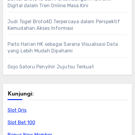
Digital dalam Tren Online Masa Kini
Judi Togel Broto4D Terpercaya dalam Perspektif
Kemudahan Akses Informasi
Paito Harian HK sebagai Sarana Visualisasi Data
yang Lebih Mudah Dipahami
Gojo Satoru Penyihir Jujutsu Terkuat
Kunjungi:
Slot Qris
Slot Bet 100
Bonus New Member