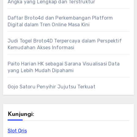
Angka yang Lengkap dan Terstruktur
Daftar Broto4d dan Perkembangan Platform
Digital dalam Tren Online Masa Kini
Judi Togel Broto4D Terpercaya dalam Perspektif
Kemudahan Akses Informasi
Paito Harian HK sebagai Sarana Visualisasi Data
yang Lebih Mudah Dipahami
Gojo Satoru Penyihir Jujutsu Terkuat
Kunjungi:
Slot Qris