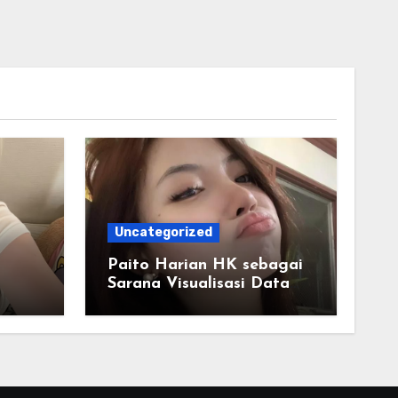
Uncategorized
Paito Harian HK sebagai
Sarana Visualisasi Data
n
yang Lebih Mudah
Dipahami