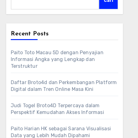
Cari
Recent Posts
Paito Toto Macau 5D dengan Penyajian
Informasi Angka yang Lengkap dan
Terstruktur
Daftar Broto4d dan Perkembangan Platform
Digital dalam Tren Online Masa Kini
Judi Togel Broto4D Terpercaya dalam
Perspektif Kemudahan Akses Informasi
Paito Harian HK sebagai Sarana Visualisasi
Data yang Lebih Mudah Dipahami