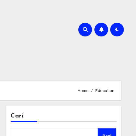
Home
Education
Cari