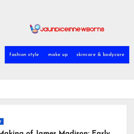
fashion style
make up
skincare & bodycare
y
Making of James Madison: Early