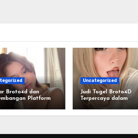
tegorized
Uncategorized
ar Broto4d dan
Judi Togel Broto4D
embangan Platform
Terpercaya dalam
al dalam Tren Online
Perspektif Kemudaha
 Kini
Akses Informasi