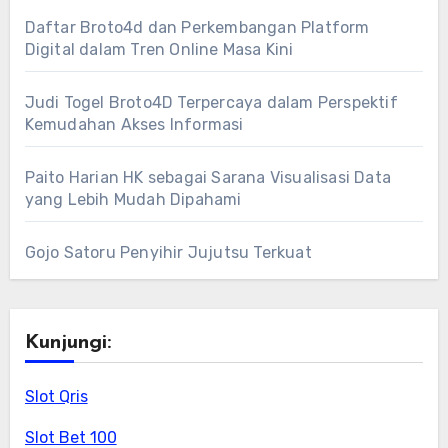
Daftar Broto4d dan Perkembangan Platform
Digital dalam Tren Online Masa Kini
Judi Togel Broto4D Terpercaya dalam Perspektif
Kemudahan Akses Informasi
Paito Harian HK sebagai Sarana Visualisasi Data
yang Lebih Mudah Dipahami
Gojo Satoru Penyihir Jujutsu Terkuat
Kunjungi:
Slot Qris
Slot Bet 100