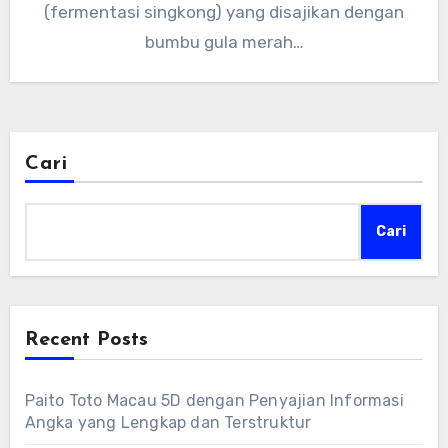
(fermentasi singkong) yang disajikan dengan
bumbu gula merah…
Cari
Cari
Recent Posts
Paito Toto Macau 5D dengan Penyajian Informasi
Angka yang Lengkap dan Terstruktur