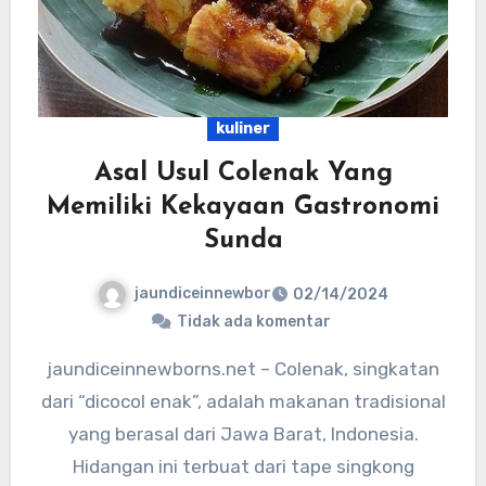
kuliner
Asal Usul Colenak Yang
Memiliki Kekayaan Gastronomi
Sunda
jaundiceinnewbor
02/14/2024
Tidak ada komentar
jaundiceinnewborns.net – Colenak, singkatan
dari “dicocol enak”, adalah makanan tradisional
yang berasal dari Jawa Barat, Indonesia.
Hidangan ini terbuat dari tape singkong