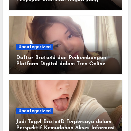
Lengkap dan Terstruktur
Uncategorized
Daftar Broto4d dan Perkembangan
Platform Digital dalam Tren Online
Masa Kini
Uncategorized
Judi Togel Broto4D Terpercaya dalam
Perspektif Kemudahan Akses Informasi