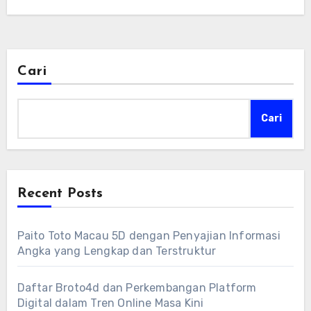
Cari
Cari
Recent Posts
Paito Toto Macau 5D dengan Penyajian Informasi
Angka yang Lengkap dan Terstruktur
Daftar Broto4d dan Perkembangan Platform
Digital dalam Tren Online Masa Kini