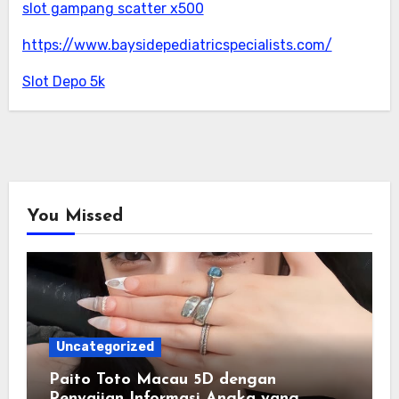
slot gampang scatter x500
https://www.baysidepediatricspecialists.com/
Slot Depo 5k
You Missed
Uncategorized
Paito Toto Macau 5D dengan
Penyajian Informasi Angka yang