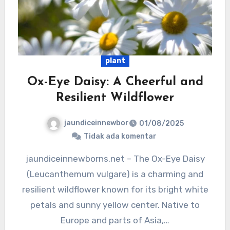
plant
Ox-Eye Daisy: A Cheerful and
Resilient Wildflower
jaundiceinnewbor
01/08/2025
Tidak ada komentar
jaundiceinnewborns.net – The Ox-Eye Daisy
(Leucanthemum vulgare) is a charming and
resilient wildflower known for its bright white
petals and sunny yellow center. Native to
Europe and parts of Asia,…