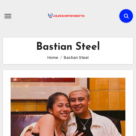
Skip
to
content
Bastian Steel
Home
Bastian Steel