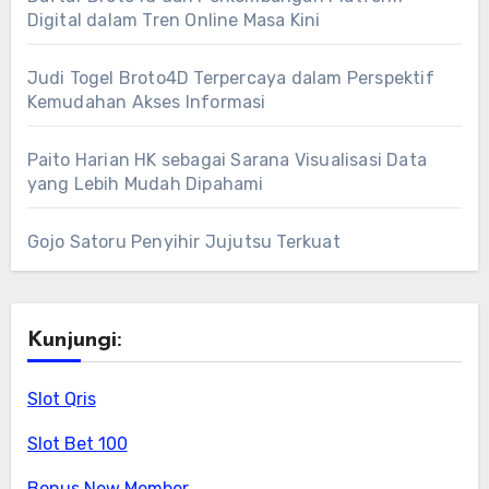
Digital dalam Tren Online Masa Kini
Judi Togel Broto4D Terpercaya dalam Perspektif
Kemudahan Akses Informasi
Paito Harian HK sebagai Sarana Visualisasi Data
yang Lebih Mudah Dipahami
Gojo Satoru Penyihir Jujutsu Terkuat
Kunjungi:
Slot Qris
Slot Bet 100
Bonus New Member