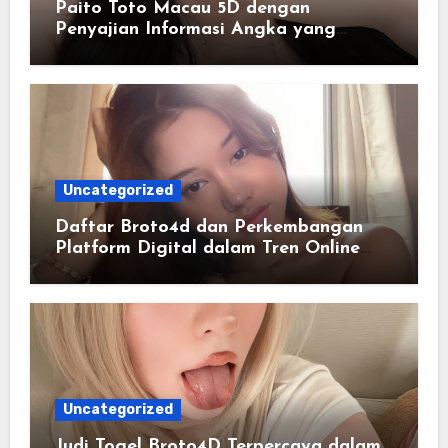
Paito Toto Macau 5D dengan
Penyajian Informasi Angka yang
Lengkap dan Terstruktur
Uncategorized
Daftar Broto4d dan Perkembangan
Platform Digital dalam Tren Online
Masa Kini
Uncategorized
Judi Togel Broto4D Terpercaya dalam