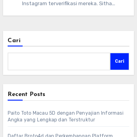
Instagram terverifikasi mereka. Sitha…
Cari
Cari
Recent Posts
Paito Toto Macau 5D dengan Penyajian Informasi
Angka yang Lengkap dan Terstruktur
Daftar Broto4d dan Perkembangan Platform