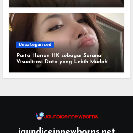
Uncategorized
Paito Harian HK sebagai Sarana
Visualisasi Data yang Lebih Mudah
Dipahami
jaundiceinnewborns.net