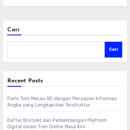
Cari
Cari
Recent Posts
Paito Toto Macau 5D dengan Penyajian Informasi
Angka yang Lengkap dan Terstruktur
Daftar Broto4d dan Perkembangan Platform
Digital dalam Tren Online Masa Kini