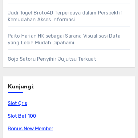
Judi Togel Broto4D Terpercaya dalam Perspektif
Kemudahan Akses Informasi
Paito Harian HK sebagai Sarana Visualisasi Data
yang Lebih Mudah Dipahami
Gojo Satoru Penyihir Jujutsu Terkuat
Kunjungi:
Slot Qris
Slot Bet 100
Bonus New Member